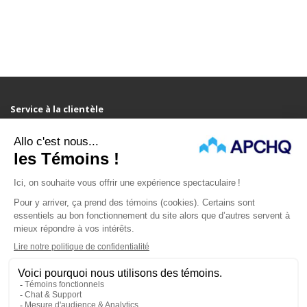
Service à la clientèle
Contactez-nous
Retours
Carte du site
Bonus
Marques
Chèques-cadeaux
Affiliés
Offres spéciales
Mon compte
Mon compte
Historique des commandes
Liste de souhaits